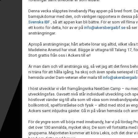
Denna vecka släpptes Innebandy Play appen på bred front. De
barnsjukdomar med den, och vänligen rapportera in dessa p
Svenska IBF
, så att appen kan bli bättre. För er som vill fil
ett konto för detta, hör av er på
info@akersbergaibf.se
så ser
ansträngningar.
Apropå ansträngningar, hårt arbete lönar sig alltid, vilket vår
Madeleine Anerud har visat. Bägge är uttagna till Talang 17, fö
Stort grattis från oss i Ackers till er!
Är man dam och vill anstränga sig, så vet jag att det finns beho
ni träna för att hålla igång, ha skoj och även spela seriespel 
hemsida under Dam-veteran eller maila till
info@akersbergaib
I höst utvecklar vi vårt framgångsrika NextGen Camp – nu med
utvecklingsfas. Oavsett nivå står individuell utveckling och 
höstlovet vänder sig till alla som vill växa som innebandyspela
bollkontroll, spelförståelse och fysik – alltid med stöd av 
Ackers samt inbjudna gäster. Gå in på våran hemsida och anmä
För de yngre som vill börja med innebandy, har vi på lördag Prov
det över 130 anmälda, mycket skoj. De som vill fortsätta med 
grupperna. Majoriteten kommer att köra Lekis, och det drar vi