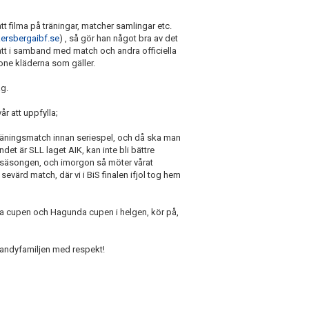
att filma på träningar, matcher samlingar etc.
rsbergaibf.se
) , så gör han något bra av det
tt i samband med match och andra officiella
one kläderna som gäller.
ag.
r att uppfylla;
 träningsmatch innan seriespel, och då ska man
det är SLL laget AIK, kan inte bli bättre
ssäsongen, och imorgon så möter vårat
värd match, där vi i BiS finalen ifjol tog hem
una cupen och Hagunda cupen i helgen, kör på,
ebandyfamiljen med respekt!