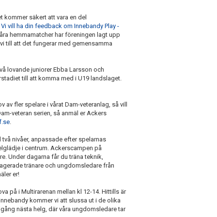
t kommer säkert att vara en del
å
Vi vill ha din feedback om Innebandy Play -
ma våra hemmamatcher har föreningen lagt upp
 vi till att det fungerar med gemensamma
a två lovande juniorer Ebba Larsson och
rstadiet till att komma med i U19 landslaget.
v av fler spelare i vårat Dam-veteranlag, så vill
i Dam-veteran serien, så anmäl er Ackers
f.se
.
 två nivåer, anpassade efter spelarnas
spelglädje i centrum. Ackerscampen på
re. Under dagarna får du träna teknik,
engagerade tränare och ungdomsledare från
ler er!
a på i Multirarenan mellan kl 12-14. Hittills är
innebandy kommer vi att slussa ut i de olika
 igång nästa helg, där våra ungdomsledare tar