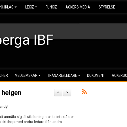
POJKLAG
LEKIZ
FUNKIZ
ACKERS MEDIA
STYRELSE
erga IBF
CHER
MEDLEMSKAP
TRÄNARE/LEDARE
DOKUMENT
ACKERS
i helgen
<
>
bandy!
tt anmäla sig till utbildning, och ta inte då den
siskt ihop med andra ledare från andra