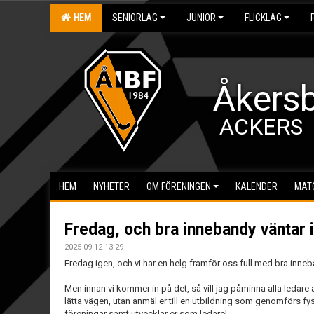
HEM
SENIORLAG
JUNIOR
FLICKLAG
Åkersb
ACKERS
HEM
NYHETER
OM FÖRENINGEN
KALENDER
MAT
Fredag, och bra innebandy väntar 
2025-09-12 13:29
Fredag igen, och vi har en helg framför oss full med bra inne
Men innan vi kommer in på det, så vill jag påminna alla ledare a
lätta vägen, utan anmäl er till en utbildning som genomförs fy
föreningar samt utvecklar er som ledare!