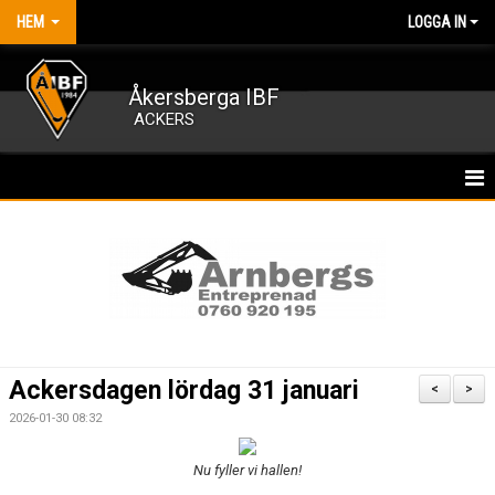
HEM
LOGGA IN
Åkersberga IBF
ACKERS
HEM
NYHETER
OM FÖRENINGEN
KALENDER
Ackersdagen lördag 31 januari
<
>
MATCHER
2026-01-30 08:32
MEDLEMSKAP
Nu fyller vi hallen!