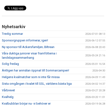
TRÄNARE/LEDARE
DOKUMENT
ACKERSCAMP
Nyhetsarkiv
Trevlig sommar
2026-07-01 08:13
ACKERSTV
Sponsorgruppen informerar, igen!
2026-06-12 07:55
BÖRJA SPELA
Ny sponsor till Ackersfamiljen; Biltrean
2026-06-08 20:43
Våra duktiga juniorer visar framfötterna i
PROVA PÅ
2026-05-24 21:16
landslagssammanhang
Solig fredag
2026-05-01 16:54
Äntligen har anmälan öppnat till Sommarcampen!
2026-04-30
Helgens kvalmatcher som ni inte får missa
2026-04-09 11:49
Sista omgången i kvalet till SSL, världens bästa liga
2026-04-02 14:37
Vårbrevet
2026-03-27 20:28
Kvalhelg
2026-03-20 11:01
Kvalbubblan börjar nu- vi behöver er
2026-03-19 06:28