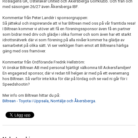
Roslagens GK, Österåker United och Åkersberga Golfklubb. Och från och
med säsongen 26/27 även Åkersberga IBF.
Kommentar från Peter Landér i sponsorgruppen:
Så jättekul och inspirerande att vi har Biltrean med oss på vår framtida resa!
I Biltrean kommer vi utöver att få en föreningssponsor även få en partner
som bidrar med driv och glädje i olika former och som även har ett starkt
idrottsnätverk där vi som förening på alla nivåer kommer ha glädje av
samarbetet på olika sätt. Vi ser verkligen fram emot att Biltreans härliga
gäng med oss framöver.
Kommentar från Ordförande Fredrik Hellström:
Vi önskar Biltrean AB med personal hjärtligt välkomna till Ackersfamiljen!
En engagerad sponsor, där vi redan till helgen är med på ett evenemang
hos Biltrean. Så varför inte kika för där på lördag och se vad ni går för i
Speedshootin?
Mer info om Biltrean hittar du på:
Biltrean - Toyota i Uppsala, Norrtälje och Åkersberga.