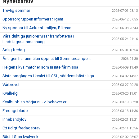
Nyhetsarkiv
Trevlig sommar
2026-07-01 08:13
Sponsorgruppen informerar, igen!
2026-06-12 07:55
Ny sponsor till Ackersfamiljen; Biltrean
2026-06-08 20:43
Våra duktiga juniorer visar framfötterna i
2026-05-24 21:16
landslagssammanhang
Solig fredag
2026-05-01 16:54
Äntligen har anmälan öppnat till Sommarcampen!
2026-04-30
Helgens kvalmatcher som ni inte får missa
2026-04-09 11:49
Sista omgången i kvalet till SSL, världens bästa liga
2026-04-02 14:37
Vårbrevet
2026-03-27 20:28
Kvalhelg
2026-03-20 11:01
Kvalbubblan börjar nu- vi behöver er
2026-03-19 06:28
Fredagsbladet
2026-03-13 14:36
Innebandylov
2026-02-21 13:21
Ett tidigt fredagsbrev
2026-02-11 15:56
Bäst-i-Stan kvalvecka
2026-02-02 08:07