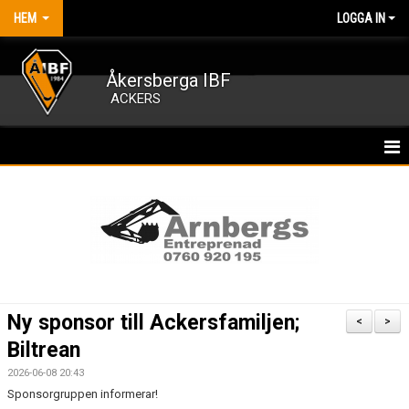
HEM
LOGGA IN
Åkersberga IBF
ACKERS
HEM
NYHETER
OM FÖRENINGEN
KALENDER
Ny sponsor till Ackersfamiljen;
<
>
MATCHER
Biltrean
2026-06-08 20:43
MEDLEMSKAP
Sponsorgruppen informerar!