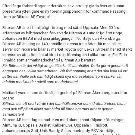
TRÄNARE/LEDARE
Efter långa förhandlingar under våren är vi otroligt glada över att kunna
presentera ytterligare en ny föreningssponsor inför kommande säsong i
form av Biltrean AB/Toyota!
DOKUMENT
Biltrean AB är ett familjeägt företag med säte i Uppsala. Med 50 års
ACKERSCAMP
erfarenhet av bilbranschen förvärvade Biltrean AB under fjolåret Börje
Johansson Bil AB med sina anläggningar i Norrtälje och Åkersberga.
Biltrean AB är i dag ca 140 anställda i dessa tre städer där man säljer,
ACKERSTV
servar och reparerar bilar av märket Toyota och Lexus. Biltrean har ett starkt
intresse av att stödja lokal idrott och föreningsliv i olika former. Elin Eldh
BÖRJA SPELA
Rinaldo som är marknadschef på Biltrean AB berättar!
För Biltrean är det viktigt att ge tillbaka till samhället. Detta gör vi genom att
PROVA PÅ
engagera oss i olika samarbeten. Vår förhoppning är att det ska leda till ett
bättre samhälle och samtidigt skapa nya mötesplatser som stärker vår
relation med kunder såväl som medarbetare!
Mattias Lysedal som är försäljningschef på Biltrean Åkersberga berättar
vidare:
Biltrean ser ett stort värde i det samhällsansvar som idrottsrörelsen bidrar
med och vill på ett aktivt sätt bidra till föreningarnas arbete genom
samarbeten!
Biltrean AB har i dag samarbeten med bland annat följande föreningar:
Almtuna IS, Uppsala Basket, Kaliber Live, Uppsala IF Friidrott,
Johannesbergs Golf, Unik Bandy, Sirius Innebandy, BKV Norrtälje,