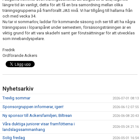
längre tid än vanligt, detta för att få en bra samordning mellan olika
träningsgrupperna på framförallt JAS nivå. Vi har tillgång till hallarna från
och med vecka 34.
Nu tar vi sommarlov, laddar för kommande säsong och ser till att ha några
träningspass i löparspåret under semestern, försäsongsträningen är en
viktig grund för att vara skadefri samt ger förutsättningar för att utvecklas
som innebandyspelare.
Fredrik
Ordförande Ackers
Nyhetsarkiv
Trevlig sommar
2026-07-01 08:13
Sponsorgruppen informerar, igen!
2026-06-12 07:55
Ny sponsor till Ackersfamiljen; Biltrean
2026-06-08 20:43
Våra duktiga juniorer visar framfötterna i
2026-05-24 21:16
landslagssammanhang
Solig fredag
2026-05-01 16:54