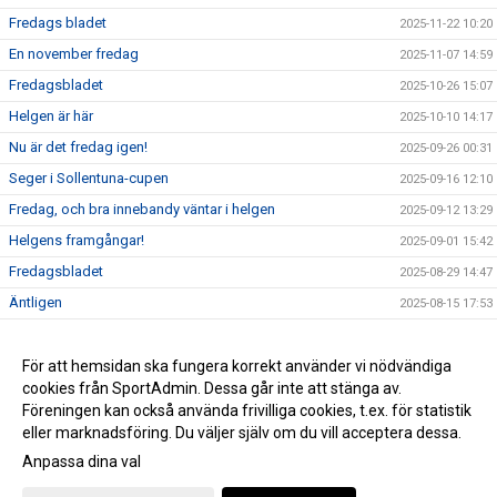
Fredags bladet
2025-11-22 10:20
En november fredag
2025-11-07 14:59
Fredagsbladet
2025-10-26 15:07
Helgen är här
2025-10-10 14:17
Nu är det fredag igen!
2025-09-26 00:31
Seger i Sollentuna-cupen
2025-09-16 12:10
Fredag, och bra innebandy väntar i helgen
2025-09-12 13:29
Helgens framgångar!
2025-09-01 15:42
Fredagsbladet
2025-08-29 14:47
Äntligen
2025-08-15 17:53
Fredagsbladet
2025-05-10 09:16
Fredagsbladet
För att hemsidan ska fungera korrekt använder vi nödvändiga
2025-04-11 13:18
cookies från SportAdmin. Dessa går inte att stänga av.
Fredagsbladet
2025-03-28 13:44
Föreningen kan också använda frivilliga cookies, t.ex. för statistik
eller marknadsföring. Du väljer själv om du vill acceptera dessa.
Anpassa dina val
Cookie-inställningar
Gå till Webbversion