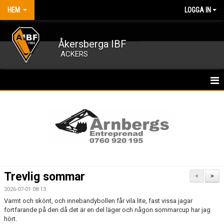
HEM
LOGGA IN
Åkersberga IBF
ACKERS
HEM
NYHETER
OM FÖRENINGEN
KALENDER
Trevlig sommar
<
>
MATCHER
2026-07-01 08:13
Varmt och skönt, och innebandybollen får vila lite, fast vissa jagar
MEDLEMSKAP
fortfarande på den då det är en del läger och någon sommarcup har jag
hört.