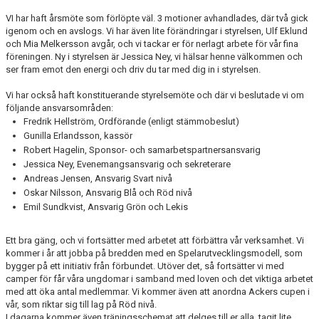
TRÄNARE/LEDARE
VI har haft årsmöte som förlöpte väl. 3 motioner avhandlades, där två gick
igenom och en avslogs. Vi har även lite förändringar i styrelsen, Ulf Eklund
DOKUMENT
och Mia Melkersson avgår, och vi tackar er för nerlagt arbete för vår fina
föreningen. Ny i styrelsen är Jessica Ney, vi hälsar henne välkommen och
ser fram emot den energi och driv du tar med dig in i styrelsen.
ACKERSCAMP
Vi har också haft konstituerande styrelsemöte och där vi beslutade vi om
ACKERSTV
följande ansvarsområden:
Fredrik Hellström, Ordförande (enligt stämmobeslut)
BÖRJA SPELA
Gunilla Erlandsson, kassör
Robert Hagelin, Sponsor- och samarbetspartnersansvarig
Jessica Ney, Evenemangsansvarig och sekreterare
PROVA PÅ
Andreas Jensen, Ansvarig Svart nivå
Oskar Nilsson, Ansvarig Blå och Röd nivå
Emil Sundkvist, Ansvarig Grön och Lekis
Ett bra gäng, och vi fortsätter med arbetet att förbättra vår verksamhet. Vi
kommer i år att jobba på bredden med en Spelarutvecklingsmodell, som
bygger på ett initiativ från förbundet. Utöver det, så fortsätter vi med
camper för får våra ungdomar i samband med loven och det viktiga arbetet
med att öka antal medlemmar. Vi kommer även att anordna Ackers cupen i
vår, som riktar sig till lag på Röd nivå.
I dagarna kommer även träningsschemat att delges till er alla, tagit lite