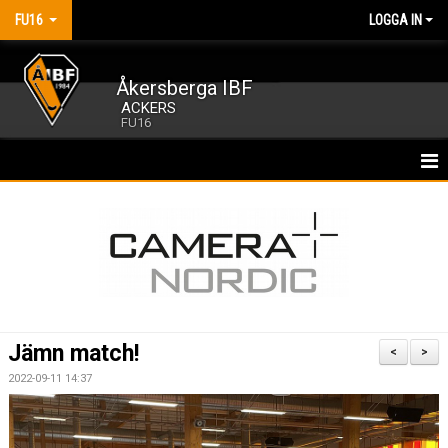
FU16
LOGGA IN
Åkersberga IBF
ACKERS
FU16
HEM
NYHETER
KALENDER
MATCHER
Jämn match!
<
>
TRUPPEN
2022-09-11 14:37
BILDGALLERI