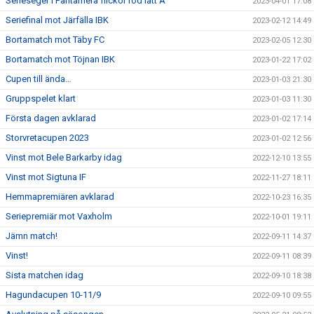
Serieseger i Pantamera flickor röd lätt A
2023-04-01 17:08
Seriefinal mot Järfälla IBK
2023-02-12 14:49
Bortamatch mot Täby FC
2023-02-05 12:30
Bortamatch mot Töjnan IBK
2023-01-22 17:02
Cupen till ända…
2023-01-03 21:30
Gruppspelet klart
2023-01-03 11:30
Första dagen avklarad
2023-01-02 17:14
Storvretacupen 2023
2023-01-02 12:56
Vinst mot Bele Barkarby idag
2022-12-10 13:55
Vinst mot Sigtuna IF
2022-11-27 18:11
Hemmapremiären avklarad
2022-10-23 16:35
Seriepremiär mot Vaxholm
2022-10-01 19:11
Jämn match!
2022-09-11 14:37
Vinst!
2022-09-11 08:39
Sista matchen idag
2022-09-10 18:38
Hagundacupen 10-11/9
2022-09-10 09:55