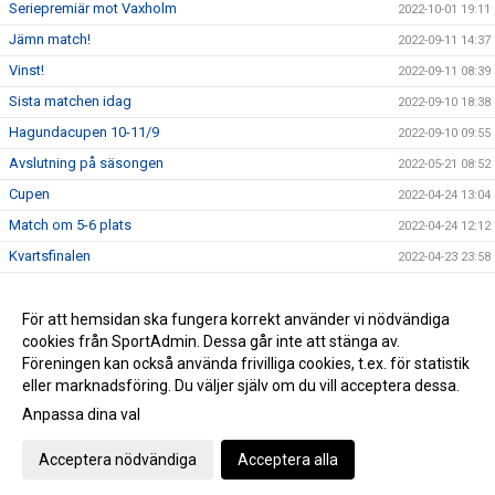
Seriepremiär mot Vaxholm
2022-10-01 19:11
Jämn match!
2022-09-11 14:37
Vinst!
2022-09-11 08:39
Sista matchen idag
2022-09-10 18:38
Hagundacupen 10-11/9
2022-09-10 09:55
Avslutning på säsongen
2022-05-21 08:52
Cupen
2022-04-24 13:04
Match om 5-6 plats
2022-04-24 12:12
Kvartsfinalen
2022-04-23 23:58
Förlust mot Strömsbro!
2022-04-23 17:03
Vinst mot Lindesberg!!!
För att hemsidan ska fungera korrekt använder vi nödvändiga
2022-04-23 10:58
cookies från SportAdmin. Dessa går inte att stänga av.
Buster Starlet Cup 22-24/4
2022-04-23 06:16
Föreningen kan också använda frivilliga cookies, t.ex. för statistik
eller marknadsföring. Du väljer själv om du vill acceptera dessa.
Anpassa dina val
Cookie-inställningar
Gå till Webbversion
Acceptera nödvändiga
Acceptera alla