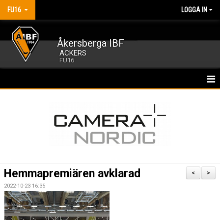
FU16
LOGGA IN
Åkersberga IBF
ACKERS
FU16
HEM
NYHETER
KALENDER
MATCHER
Hemmapremiären avklarad
<
>
TRUPPEN
2022-10-23 16:35
BILDGALLERI