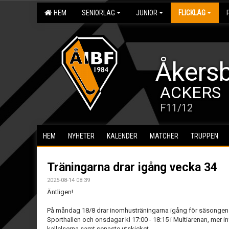
HEM
SENIORLAG
JUNIOR
FLICKLAG
Åkersb
ACKERS
F11/12
HEM
NYHETER
KALENDER
MATCHER
TRUPPEN
Träningarna drar igång vecka 34
2025-08-14 08:39
Äntligen!
På måndag 18/8 drar inomhusträningarna igång för säsongen. V
Sporthallen och onsdagar kl 17:00 - 18:15 i Multiarenan, mer i
kallelserna samt senaste utskicket.