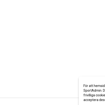
För att hemsid
SportAdmin. De
frivilliga cooki
acceptera des