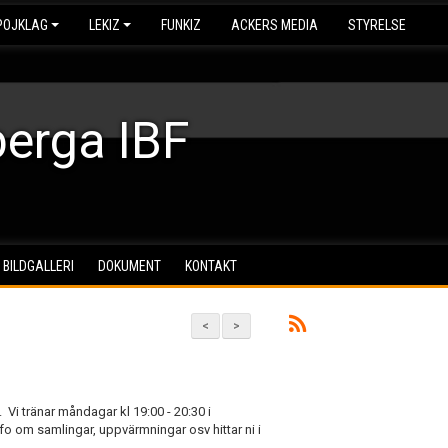
POJKLAG
LEKIZ
FUNKIZ
ACKERS MEDIA
STYRELSE
erga IBF
BILDGALLERI
DOKUMENT
KONTAKT
<
>
i tränar måndagar kl 19:00 - 20:30 i
nfo om samlingar, uppvärmningar osv hittar ni i