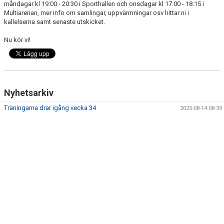
måndagar kl 19:00 - 20:30 i Sporthallen och onsdagar kl 17:00 - 18:15 i
DOKUMENT
Multiarenan, mer info om samlingar, uppvärmningar osv hittar ni i
kallelserna samt senaste utskicket.
KONTAKT
Nu kör vi!
Nyhetsarkiv
Träningarna drar igång vecka 34
2025-08-14 08:39