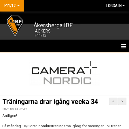
F11/12
LOGGA IN
Åkersberga IBF
ACKERS
F11/12
HEM
NYHETER
KALENDER
MATCHER
Träningarna drar igång vecka 34
<
>
TRUPPEN
2025-08-14 08:39
Äntligen!
BILDGALLERI
På måndag 18/8 drar inomhusträningarna igång för säsongen. Vi tränar