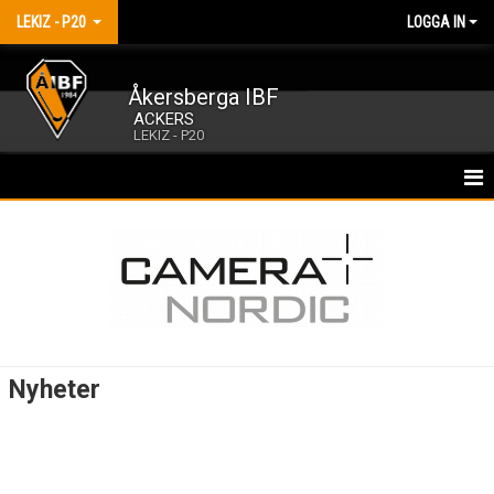
LEKIZ - P20
LOGGA IN
Åkersberga IBF
ACKERS
LEKIZ - P20
HEM
NYHETER
KALENDER
BILDGALLERI
Nyheter
KONTAKT