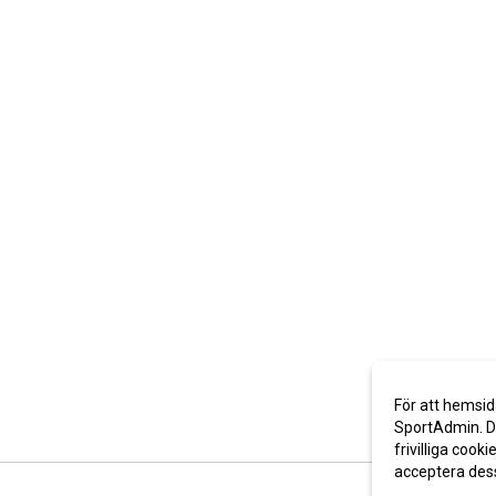
För att hemsid
SportAdmin. De
frivilliga cooki
acceptera des