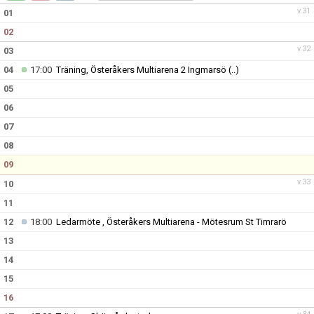
DOKUMENT
v.31
01
02
KONTAKT
v.32
03
04
17:00
Träning, Österåkers Multiarena 2 Ingmarsö
(..)
05
06
07
08
09
v.33
10
11
12
18:00
Ledarmöte , Österåkers Multiarena - Mötesrum St Timrarö
13
14
15
16