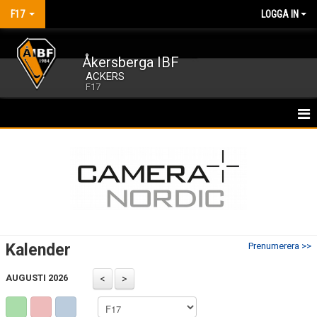
F17
LOGGA IN
Åkersberga IBF
ACKERS
F17
HEM
NYHETER
KALENDER
MATCHER
Kalender
Prenumerera >>
TRUPPEN
AUGUSTI 2026
BILDGALLERI