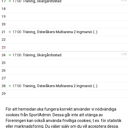
v.34
17
17:00
Träning, Skärgårdsstad
18
19
20
21
17:00
Träning, Österåkers Multiarena 2 Ingmarsö
(..)
22
23
v.35
24
17:00
Träning, Skärgårdsstad
25
26
27
28
17:00
Träning, Österåkers Multiarena 2 Ingmarsö
(..)
29
30
10:00
Kanalens dag, Kanalen Åkersberga
(..)
v.36
31
För att hemsidan ska fungera korrekt använder vi nödvändiga
17:00
Träning, Skärgårdsstad
cookies från SportAdmin. Dessa går inte att stänga av.
Föreningen kan också använda frivilliga cookies, t.ex. för statistik
eller marknadsföring. Du väljer själv om du vill acceptera dessa.