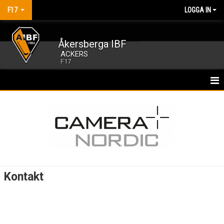
F17
LOGGA IN
Åkersberga IBF
ACKERS
F17
HEM
NYHETER
KALENDER
MATCHER
Kontakt
TRUPPEN
BILDGALLERI